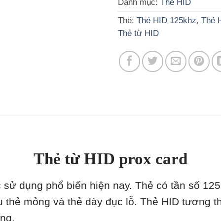
Danh mục:
Thẻ HID
Thẻ:
Thẻ HID 125khz
,
Thẻ 
Thẻ từ HID
Thẻ từ HID prox card
sử dụng phổ biến hiện nay. Thẻ có tần số 125kh
ểu thẻ mỏng và thẻ dày đục lỗ. Thẻ HID tương t
ụng.