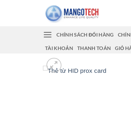
Bỏ
qua
nội
dung
CHÍNH SÁCH ĐỔI HÀNG
CHÍN
TÀI KHOẢN
THANH TOÁN
GIỎ H