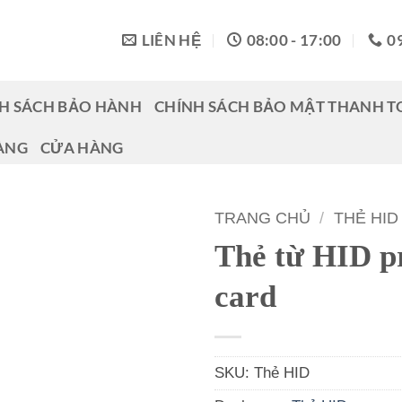
LIÊN HỆ
08:00 - 17:00
0
H SÁCH BẢO HÀNH
CHÍNH SÁCH BẢO MẬT THANH 
ÀNG
CỬA HÀNG
TRANG CHỦ
/
THẺ HID
Thẻ từ HID p
card
SKU:
Thẻ HID