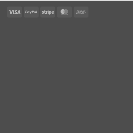
Visa
PayPal
Stripe
MasterCard
Cash
On
Delivery