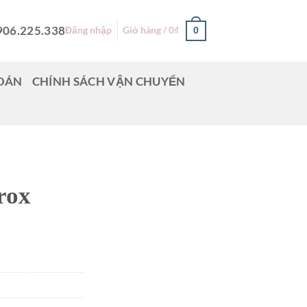
906.225.338
Đăng nhập
Giỏ hàng /
0
₫
0
TOÁN
CHÍNH SÁCH VẬN CHUYỂN
rox