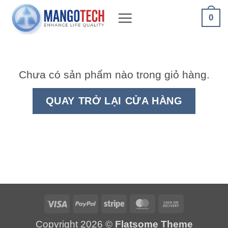
Bỏ
0
qua
nội
dung
Chưa có sản phẩm nào trong giỏ hàng.
QUAY TRỞ LẠI CỬA HÀNG
Visa
PayPal
Stripe
MasterCard
Cash
On
Copyright 2026 ©
Flatsome Theme