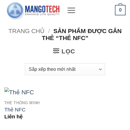
Bỏ
0
qua
nội
TRANG CHỦ
/
SẢN PHẨM ĐƯỢC GẮN
dung
THẺ “THẺ NFC”
LỌC
THẺ THÔNG MINH
Thẻ NFC
Liên hệ