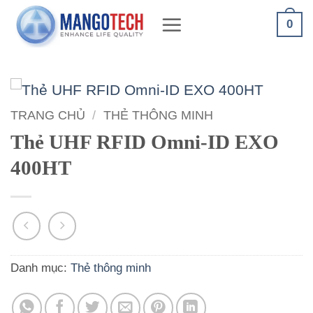
Bỏ
0
qua
nội
dung
TRANG CHỦ
/
THẺ THÔNG MINH
Thẻ UHF RFID Omni-ID EXO
400HT
Danh mục:
Thẻ thông minh